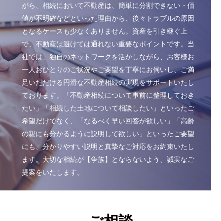
がら、相続において不動産は、簡単に分割できない・価
値が不明確などといった理由から、後々トラブルの原因
となるケースも少なくありません。資産を引き継ぐ上
で、不動産は避けては通れない重要なポイントです。当
社では、独自のネットワークを活かしながら、お客様お
一人おひとりのご状況やご要望を丁寧にお伺いし、ご満
足いただける円滑な不動産相続の実現をサポートいたし
ております。「不動産相続について事前に整理しておき
たい」「相続した土地について相談したい」といったご
希望だけでなく、「なるべく早い回答が欲しい」「高齢
の親にも分かるように説明して欲しい」といったご要望
にも、分かりやすい説明と真摯なご対応をお約束いたし
ます。大切な相続が【争族】とならないよう、誠実なご
提案をいたします。