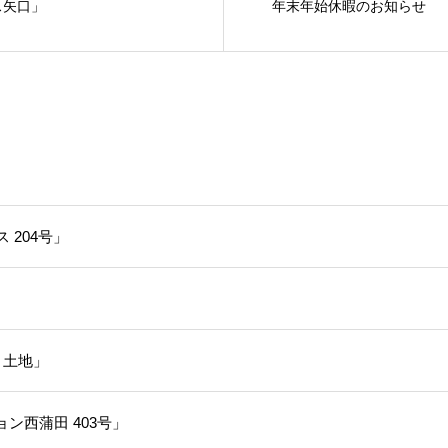
ス矢口」
年末年始休暇のお知らせ
204号」
目土地」
ン西蒲田 403号」