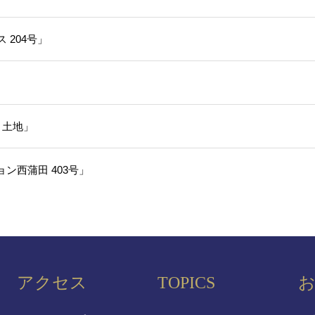
204号」
目土地」
ン西蒲田 403号」
アクセス
TOPICS