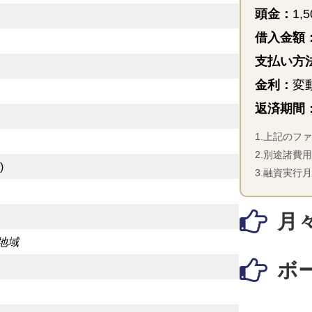
頭金：
1,
借入金額
支払い方
金利：
変動
返済期間
1.上記のフ
2.別途諸費
)
3.融資実行
月々
地域
ボー