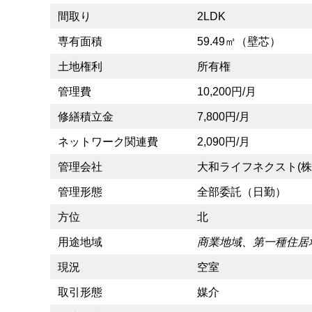
間取り
2LDK
専有面積
59.49㎡（壁芯）
土地権利
所有権
管理費
10,200円/月
修繕積立金
7,800円/月
ネットワーク関連費
2,090円/月
管理会社
大和ライフネクスト(株
管理形態
全部委託（日勤）
方位
北
用途地域
商業地域、第一種住居
現況
空室
取引形態
媒介